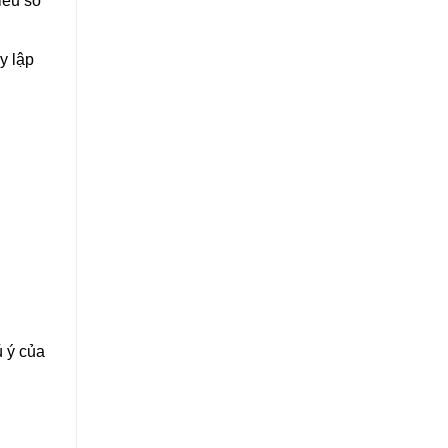
iều so
y lập
ú ý của