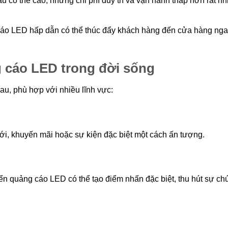
ầu có thể cao, nhưng chi phí duy trì và vận hành thấp hơn rất nh
cáo LED hấp dẫn có thể thúc đẩy khách hàng đến cửa hàng nga
 cáo LED trong đời sống
u, phù hợp với nhiều lĩnh vực:
i, khuyến mãi hoặc sự kiện đặc biệt một cách ấn tượng.
iển quảng cáo LED có thể tạo điểm nhấn đặc biệt, thu hút sự ch