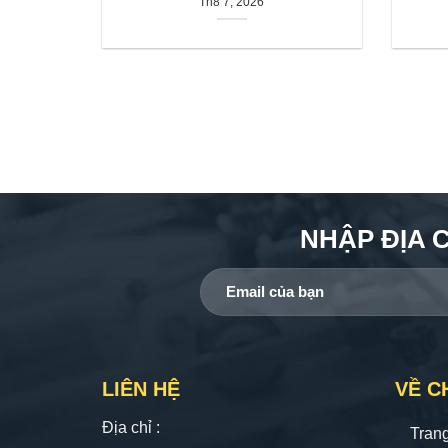
Th8 7, 2026
NHẬP ĐỊA 
LIÊN HỆ
VỀ C
Địa chỉ :
Tran