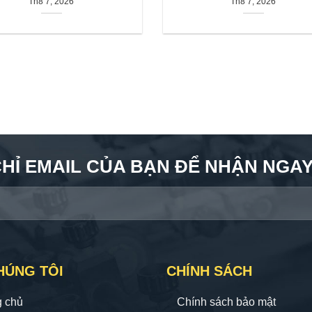
Th8 7, 2026
Th8 7, 2026
CHỈ EMAIL CỦA BẠN ĐỂ NHẬN NGAY 
HÚNG TÔI
CHÍNH SÁCH
g chủ
Chính sách bảo mật