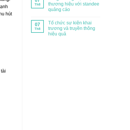
07
thương hiệu với standee
Th8
mạnh
quảng cáo
hu hút
Tổ chức sự kiện khai
07
trương và truyền thông
Th8
hiệu quả
tài