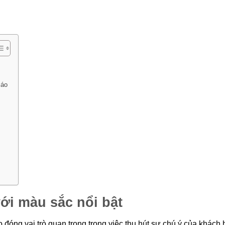
cáo
ới màu sắc nổi bật
o đóng vai trò quan trọng trong việc thu hút sự chú ý của khách 