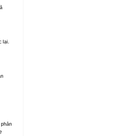
hả
 lại.
ận
ể phản
ẹ