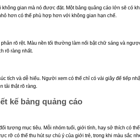
 không gian mà nó được đặt. Một bảng quảng cáo lớn sẽ có k
 nhỏ hơn có thể phù hợp hơn với không gian hạn chế.
ản rõ rệt. Màu nền tối thường làm nổi bật chữ sáng và ngược
h rõ ràng nhất.
c tích và dễ hiểu. Người xem có thể chỉ có vài giây để tiếp nh
 tải thật rõ ràng.
ết kế bảng quảng cáo
 đối tượng mục tiêu. Mỗi nhóm tuổi, giới tính, hay sở thích có th
c rỡ có thể thu hút sự chú ý của giới trẻ, trong khi màu sắc nh