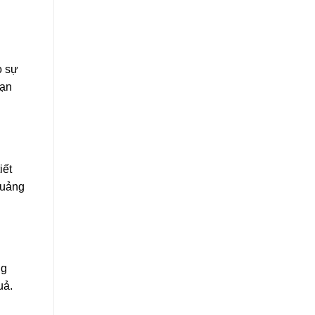
o sự
bạn
iết
quảng
ng
uả.