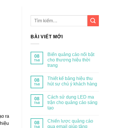
BÀI VIẾT MỚI
Biển quảng cáo nổi bật
08
cho thương hiệu thời
Th8
trang
Thiết kế bảng hiệu thu
08
hút sự chú ý khách hàng
Th8
Cách sử dụng LED ma
08
trận cho quảng cáo sáng
Th8
tạo
ạo ra
Chiến lược quảng cáo
08
 hiệu
qua email giúp tăng
Th8