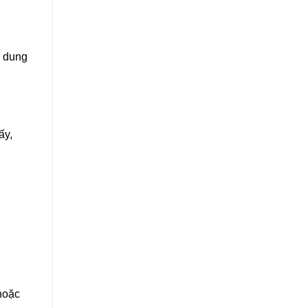
i dung
ấy,
hoặc