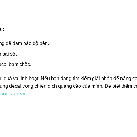
u:
ụng để đảm bảo độ bền.
 sai sót.
ecal bám chắc.
u quả và linh hoạt. Nếu bạn đang tìm kiếm giải pháp để nâng c
ụng decal trong chiến dịch quảng cáo của mình. Để biết thêm t
angcaox.vn
.