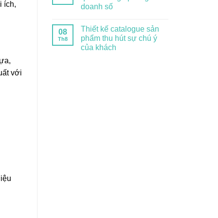
 ích,
doanh số
Thiết kế catalogue sản
08
phẩm thu hút sự chú ý
Th8
của khách
hựa,
uất với
hiệu