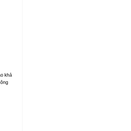
ao khả
hông