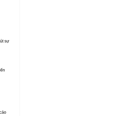
út sự
yến
 cáo