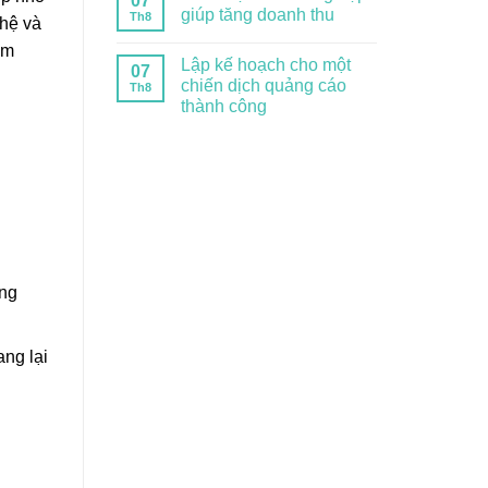
07
giúp tăng doanh thu
Th8
ghệ và
ám
Lập kế hoạch cho một
07
chiến dịch quảng cáo
Th8
thành công
ng
ng lại