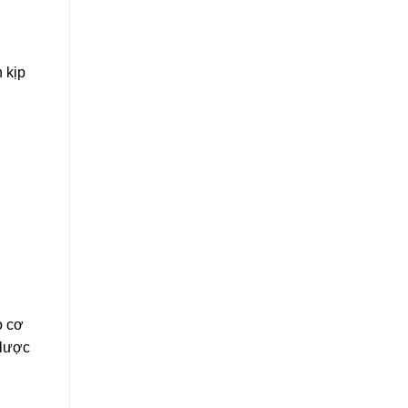
 kịp
o cơ
 lược