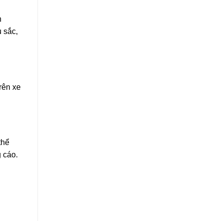
n
 sắc,
rên xe
thể
 cáo.