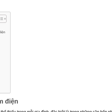
điện
ệm điện
 thể thiếu trong mỗi gia đình, đặc biệt là trong những căn bếp n