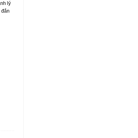
nh lý
g đắn