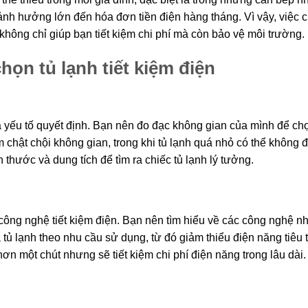
ể ảnh hưởng lớn đến hóa đơn tiền điện hàng tháng. Vì vậy, việc 
g, không chỉ giúp bạn tiết kiệm chi phí mà còn bảo vệ môi trường.
họn tủ lạnh tiết kiệm điện
à yếu tố quyết định. Bạn nên đo đạc không gian của mình để ch
m chật chội không gian, trong khi tủ lạnh quá nhỏ có thể không 
thước và dung tích để tìm ra chiếc tủ lạnh lý tưởng.
công nghệ tiết kiệm điện. Bạn nên tìm hiểu về các công nghệ n
 tủ lạnh theo nhu cầu sử dụng, từ đó giảm thiểu điện năng tiêu 
n một chút nhưng sẽ tiết kiệm chi phí điện năng trong lâu dài.