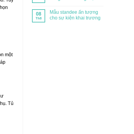
chọn
Mẫu standee ấn tượng
08
cho sự kiện khai trương
Th8
ọn một
đáp
hư
thụ. Tủ