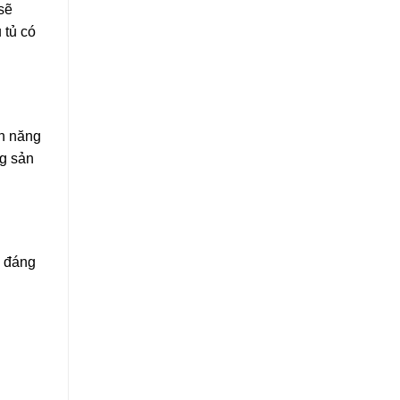
sẽ
 tủ có
ện năng
ng sản
u đáng