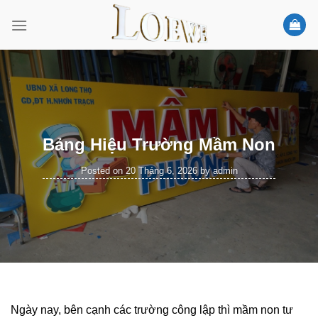
Skip
to
content
Bảng Hiệu Trường Mầm Non
Posted on
20 Tháng 6, 2026
by
admin
Ngày nay, bên cạnh các trường công lập thì mầm non tư