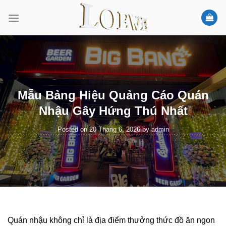
Skip
to
content
Mẫu Bảng Hiệu Quảng Cáo Quán
Nhậu Gây Hứng Thú Nhất
Posted on
20 Tháng 6, 2026
by
admin
Quán nhậu không chỉ là địa điểm thưởng thức đồ ăn ngon