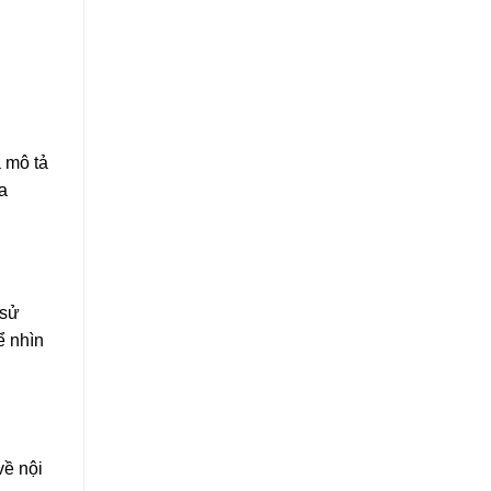
à mô tả
a
 sử
ể nhìn
về nội