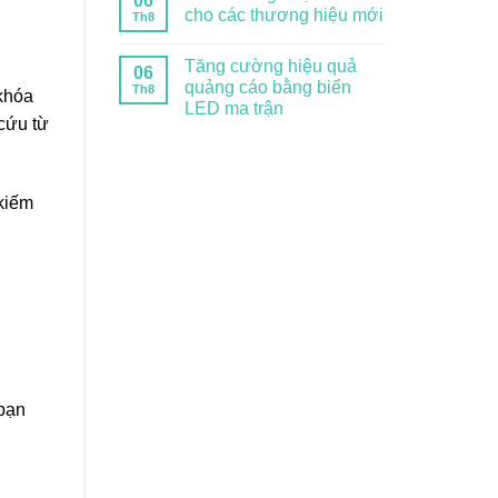
06
cho các thương hiệu mới
Th8
Tăng cường hiệu quả
06
quảng cáo bằng biển
Th8
 khóa
LED ma trận
cứu từ
kiếm
 bạn