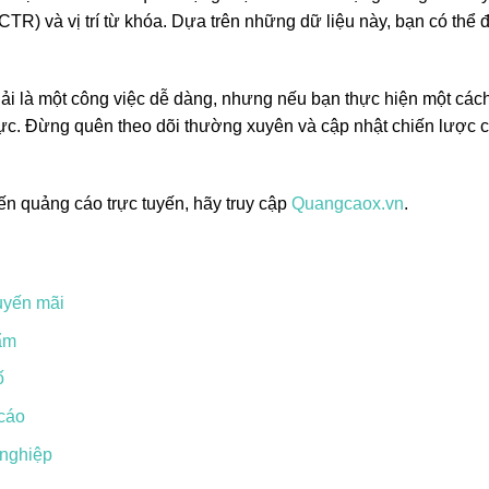
(CTR) và vị trí từ khóa. Dựa trên những dữ liệu này, bạn có thể 
i là một công việc dễ dàng, nhưng nếu bạn thực hiện một các
h cực. Đừng quên theo dõi thường xuyên và cập nhật chiến lược 
đến quảng cáo trực tuyến, hãy truy cập
Quangcaox.vn
.
uyến mãi
ẩm
ố
 cáo
 nghiệp