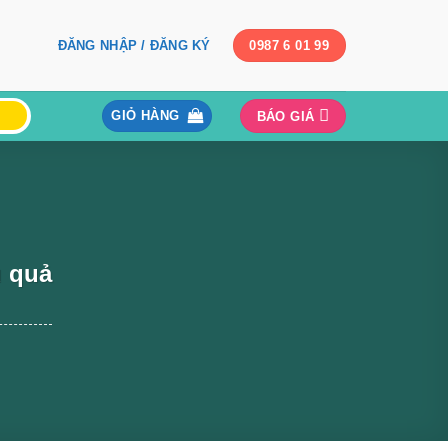
ĐĂNG NHẬP / ĐĂNG KÝ
0987 6 01 99
GIỎ HÀNG
BÁO GIÁ
u quả