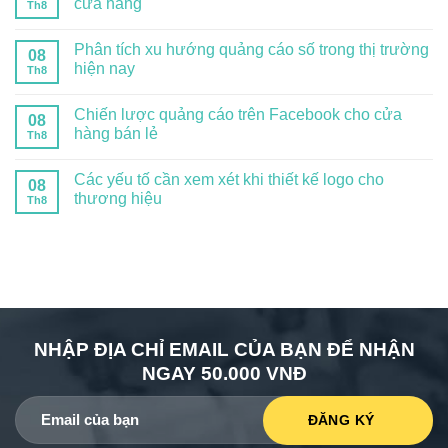
cửa hàng
Th8
Phân tích xu hướng quảng cáo số trong thị trường
08
hiện nay
Th8
Chiến lược quảng cáo trên Facebook cho cửa
08
hàng bán lẻ
Th8
Các yếu tố cần xem xét khi thiết kế logo cho
08
thương hiệu
Th8
NHẬP ĐỊA CHỈ EMAIL CỦA BẠN ĐỂ NHẬN
NGAY 50.000 VNĐ