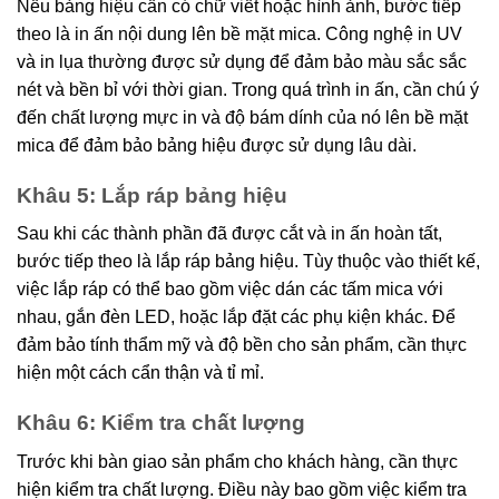
Nếu bảng hiệu cần có chữ viết hoặc hình ảnh, bước tiếp
theo là in ấn nội dung lên bề mặt mica. Công nghệ in UV
và in lụa thường được sử dụng để đảm bảo màu sắc sắc
nét và bền bỉ với thời gian. Trong quá trình in ấn, cần chú ý
đến chất lượng mực in và độ bám dính của nó lên bề mặt
mica để đảm bảo bảng hiệu được sử dụng lâu dài.
Khâu 5: Lắp ráp bảng hiệu
Sau khi các thành phần đã được cắt và in ấn hoàn tất,
bước tiếp theo là lắp ráp bảng hiệu. Tùy thuộc vào thiết kế,
việc lắp ráp có thể bao gồm việc dán các tấm mica với
nhau, gắn đèn LED, hoặc lắp đặt các phụ kiện khác. Để
đảm bảo tính thẩm mỹ và độ bền cho sản phẩm, cần thực
hiện một cách cẩn thận và tỉ mỉ.
Khâu 6: Kiểm tra chất lượng
Trước khi bàn giao sản phẩm cho khách hàng, cần thực
hiện kiểm tra chất lượng. Điều này bao gồm việc kiểm tra