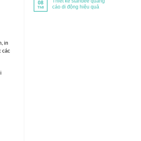
Thiết kế standee quảng
08
cáo di động hiệu quả
Th8
, in
c các
i