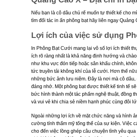
Nếu bạn là cô dâu chú rể muốn tự thiết kế cho m
tìm đối tác in ấn phông bạt hãy liên ngay Quảng
Lợi ích của việc sử dụng P
In Phông Bạt Cưới mang lại vô số lợi ích thiết t
ích rõ ràng nhất là khả năng định hướng và chào
như khu vực đón tiếp hoặc sân khấu chính, khôn
tức truyền tải không khí của lễ cưới. Hơn thế n
những bức ảnh lưu niệm. Đây là nơi mà cô dâu, 
đáng nhớ. Một phông bạt được thiết kế tinh tế s
bức hình thành một tác phẩm nghệ thuật, đồng th
và vui vẻ khi chia sẻ niềm hạnh phúc cùng đôi lứ
Ngoài những lợi ích về mặt chức năng và hình ả
cường tính thẩm mỹ tổng thể của sự kiện. Việc cá
cho đến việc lồng ghép câu chuyện tình yêu qua 