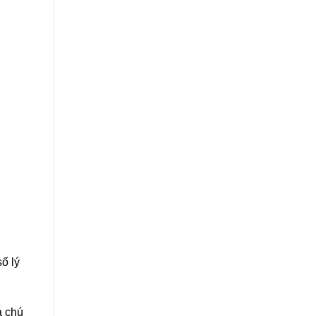
ố lý
à chú