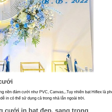
cưới
ông nền đám cưới như PVC, Canvas,..Tuy nhiên bạt Hiflex là ph
dễ in có thể sử dụng cả trong nhà lẫn ngoài trời.
cưới in bạt đẹp, sang trọng