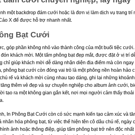
ình một backdrop đám cưới hoặc là đơn vị làm dịch vụ trang trí
 Cáo X để được hỗ trợ nhanh nhất.
hông Bạt Cưới
hực, góp phần không nhỏ vào thành công của một buổi tiệc cưới.
 đón khách mời. Một tấm phông bạt đẹp mắt, được đặt ở vị trí d
g chỉ giúp khách mời dễ dàng nhận diện địa điểm mà còn ngay 
ữa, phông bạt cưới còn đóng vai trò là một phông nền hoàn hảo 
chú rể và khách mời cùng nhau tạo dáng, ghi lại những khoảnh
ẽ tăng thêm vẻ đẹp và sự chuyên nghiệp cho album ảnh cưới, b
ời tạo ra một không gian gắn kết, nơi mọi người cảm thấy thoải
a.
nh, In Phông Bạt Cưới còn có sức mạnh kiến tạo cảm xúc và tă
 nhân hóa phông bạt, từ việc thể hiện tên cô dâu chú rể, ngày 
hình ảnh hoặc thông điệp, giúp tấm phông bạt trở nên độc nhất