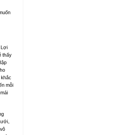
 muốn
 Lợi
ễ thấy
lập
cho
 khắc
iến mỗi
 mái
ng
cưới,
 vô