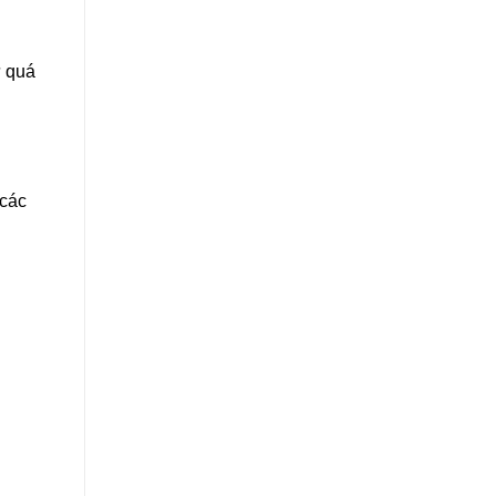
ư quá
 các