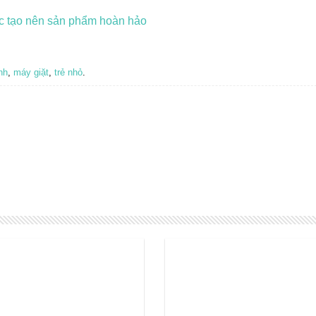
ớc tạo nên sản phẩm hoàn hảo
nh
,
máy giặt
,
trẻ nhỏ
.