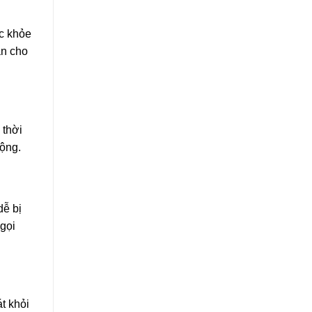
ức khỏe
àn cho
 thời
động.
dễ bị
gọi
t khỏi