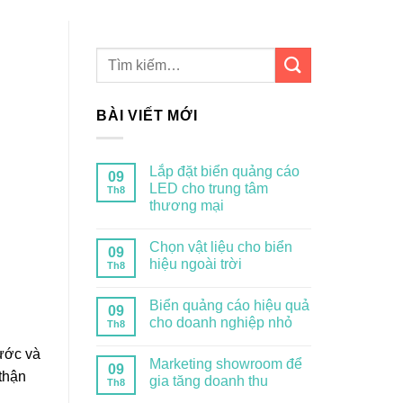
BÀI VIẾT MỚI
Lắp đặt biển quảng cáo
09
LED cho trung tâm
Th8
thương mại
Chọn vật liệu cho biển
09
hiệu ngoài trời
Th8
Biển quảng cáo hiệu quả
09
cho doanh nghiệp nhỏ
Th8
nước và
Marketing showroom để
09
 thận
gia tăng doanh thu
Th8