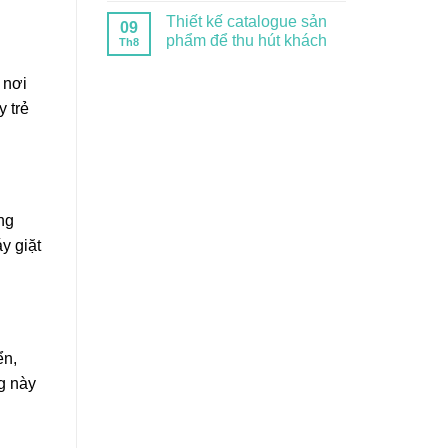
Thiết kế catalogue sản
09
phẩm để thu hút khách
Th8
 nơi
y trẻ
ằng
y giặt
ển,
ng này