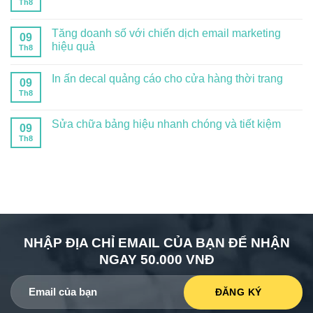
Th8
Tăng doanh số với chiến dịch email marketing
09
hiệu quả
Th8
In ấn decal quảng cáo cho cửa hàng thời trang
09
Th8
Sửa chữa bảng hiệu nhanh chóng và tiết kiệm
09
Th8
NHẬP ĐỊA CHỈ EMAIL CỦA BẠN ĐỂ NHẬN
NGAY 50.000 VNĐ