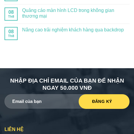
Quảng cáo màn hình LCD trong không gian
08
thương mại
Th8
Nâng cao trải nghiệm khách hàng qua backdrop
08
Th8
NHẬP ĐỊA CHỈ EMAIL CỦA BẠN ĐỂ NHẬN
NGAY 50.000 VNĐ
LIÊN HỆ