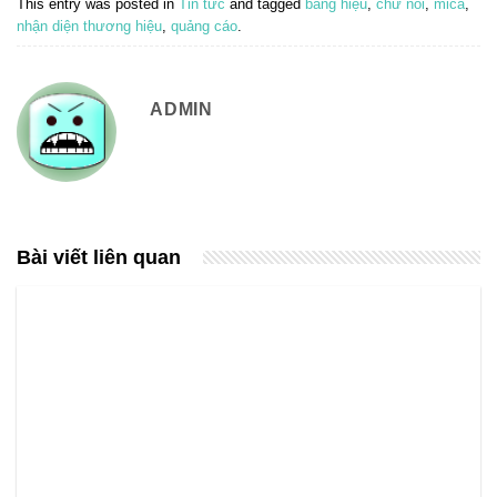
This entry was posted in
Tin tức
and tagged
bảng hiệu
,
chữ nổi
,
mica
,
nhận diện thương hiệu
,
quảng cáo
.
ADMIN
Bài viết liên quan