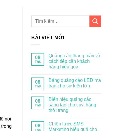
BÀI VIẾT MỚI
Quảng cáo thang máy và
08
cách tiếp cận khách
Th8
hàng hiệu quả
Bảng quảng cáo LED ma
08
trận cho sự kiện lớn
Th8
Biển hiệu quảng cáo
08
sáng tạo cho cửa hàng
Th8
thời trang
để nổi
Chiến lược SMS
08
 trọng
Marketing hiệu quả cho
Th8