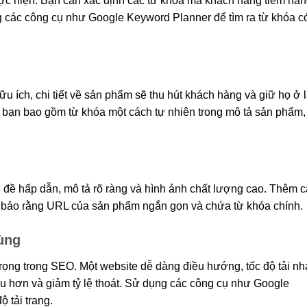
hực hiện. Bạn cần xác định các từ khóa mà khách hàng tiềm năn
 các công cụ như Google Keyword Planner để tìm ra từ khóa c
u ích, chi tiết về sản phẩm sẽ thu hút khách hàng và giữ họ ở l
 bạn bao gồm từ khóa một cách tự nhiên trong mô tả sản phẩm,
 đề hấp dẫn, mô tả rõ ràng và hình ảnh chất lượng cao. Thêm c
 bảo rằng URL của sản phẩm ngắn gọn và chứa từ khóa chính.
dùng
rọng trong SEO. Một website dễ dàng điều hướng, tốc độ tải n
âu hơn và giảm tỷ lệ thoát. Sử dụng các công cụ như Google
ộ tải trang.