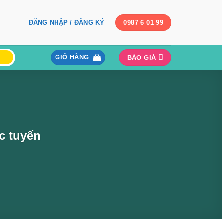
ĐĂNG NHẬP / ĐĂNG KÝ
0987 6 01 99
GIỎ HÀNG
BÁO GIÁ
c tuyến