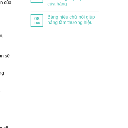
ến của
cửa hàng
Bảng hiệu chữ nổi giúp
08
nâng tầm thương hiệu
Th8
n,
ạn sẽ
ng
.