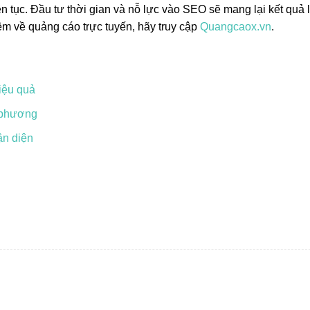
n tục. Đầu tư thời gian và nỗ lực vào SEO sẽ mang lại kết quả 
êm về quảng cáo trực tuyến, hãy truy cập
Quangcaox.vn
.
iệu quả
a phương
ận diện