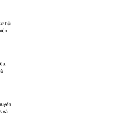
cơ hội
hiện
ệu.
hả
chuyển
s và