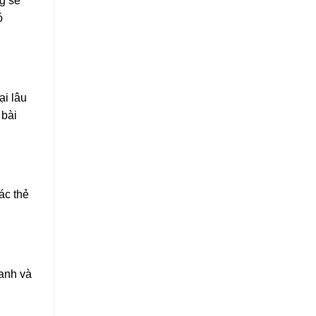
g sẽ
ó
ại lâu
 bài
ác thẻ
hanh và