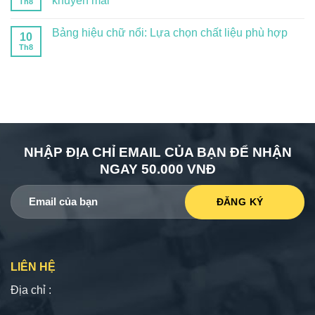
khuyến mãi
Th8
Bảng hiệu chữ nổi: Lựa chọn chất liệu phù hợp
10
Th8
NHẬP ĐỊA CHỈ EMAIL CỦA BẠN ĐỂ NHẬN
NGAY 50.000 VNĐ
LIÊN HỆ
Địa chỉ :