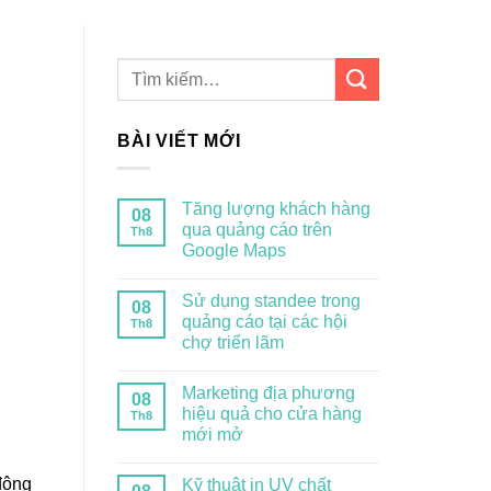
BÀI VIẾT MỚI
Tăng lượng khách hàng
08
qua quảng cáo trên
Th8
Google Maps
Sử dụng standee trong
08
quảng cáo tại các hội
Th8
chợ triển lãm
Marketing địa phương
08
hiệu quả cho cửa hàng
Th8
mới mở
động
Kỹ thuật in UV chất