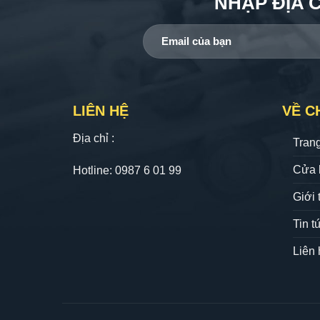
NHẬP ĐỊA 
LIÊN HỆ
VỀ C
Địa chỉ :
Tran
Cửa 
Hotline: 0987 6 01 99
Giới 
Tin t
Liên 