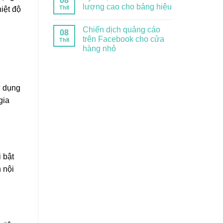
08
lượng cao cho bảng hiệu
Th8
hiệt độ
Chiến dịch quảng cáo
08
trên Facebook cho cửa
Th8
hàng nhỏ
ử dụng
gia
i bật
 nội