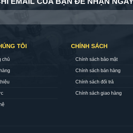
CHỈ EMAIL CỦA BẠN ĐỂ NHẬN NGAY 
HÚNG TÔI
CHÍNH SÁCH
g chủ
Chính sách bảo mật
hàng
Chính sách bán hàng
thiệu
Chính sách đổi trả
ức
Chính sách giao hàng
hệ