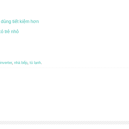
 dùng tiết kiệm hơn
ó trẻ nhỏ
inverter
,
nhà bếp
,
tủ lạnh
.