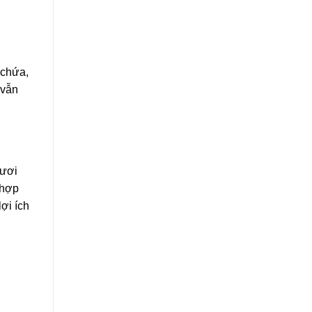
 chứa,
 vẫn
tươi
 hợp
ợi ích