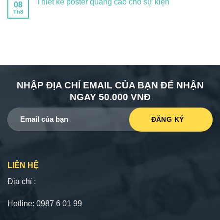
Thiết kế poster quảng cáo cho sự kiện
08
Th8
NHẬP ĐỊA CHỈ EMAIL CỦA BẠN ĐỂ NHẬN
NGAY 50.000 VNĐ
LIÊN HỆ
Địa chỉ :
Hotline: 0987 6 01 99