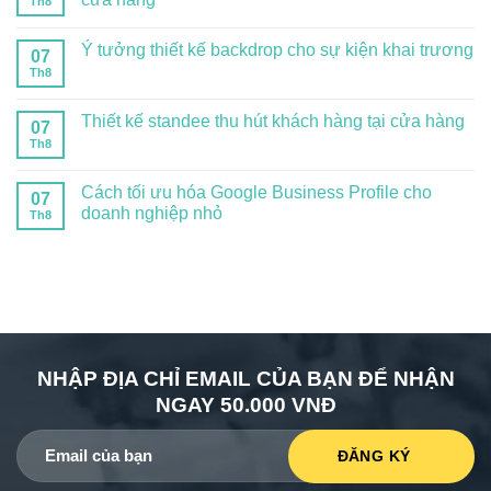
Th8
Ý tưởng thiết kế backdrop cho sự kiện khai trương
07
Th8
Thiết kế standee thu hút khách hàng tại cửa hàng
07
Th8
Cách tối ưu hóa Google Business Profile cho
07
doanh nghiệp nhỏ
Th8
NHẬP ĐỊA CHỈ EMAIL CỦA BẠN ĐỂ NHẬN
NGAY 50.000 VNĐ