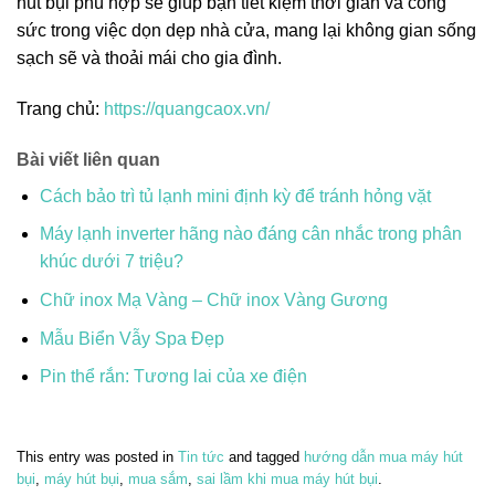
hút bụi phù hợp sẽ giúp bạn tiết kiệm thời gian và công
sức trong việc dọn dẹp nhà cửa, mang lại không gian sống
sạch sẽ và thoải mái cho gia đình.
Trang chủ:
https://quangcaox.vn/
Bài viết liên quan
Cách bảo trì tủ lạnh mini định kỳ để tránh hỏng vặt
Máy lạnh inverter hãng nào đáng cân nhắc trong phân
khúc dưới 7 triệu?
Chữ inox Mạ Vàng – Chữ inox Vàng Gương
Mẫu Biển Vẫy Spa Đẹp
Pin thể rắn: Tương lai của xe điện
This entry was posted in
Tin tức
and tagged
hướng dẫn mua máy hút
bụi
,
máy hút bụi
,
mua sắm
,
sai lầm khi mua máy hút bụi
.