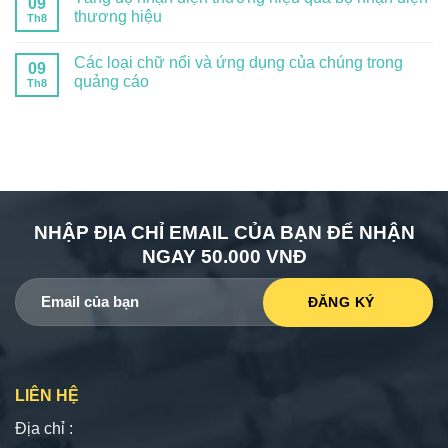
09
thương hiệu
Th8
Các loại chữ nổi và ứng dụng của chúng trong
09
quảng cáo
Th8
NHẬP ĐỊA CHỈ EMAIL CỦA BẠN ĐỂ NHẬN
NGAY 50.000 VNĐ
LIÊN HỆ
Địa chỉ :