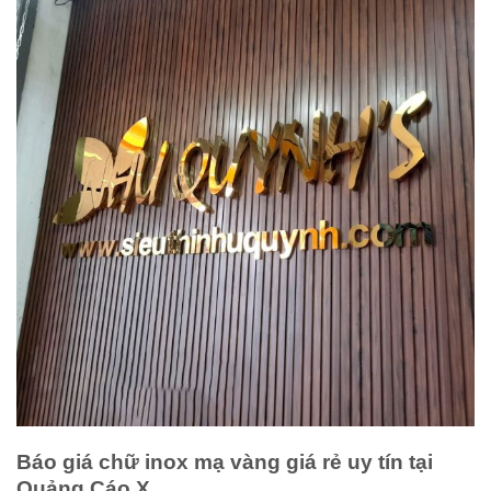
Báo giá chữ inox mạ vàng giá rẻ uy tín tại
Quảng Cáo X