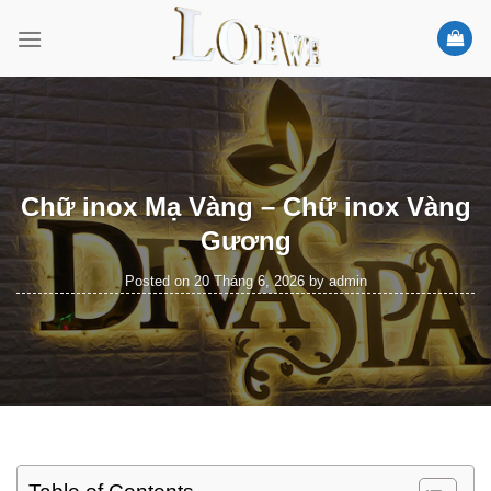
Skip
to
content
Chữ inox Mạ Vàng – Chữ inox Vàng
Gương
Posted on
20 Tháng 6, 2026
by
admin