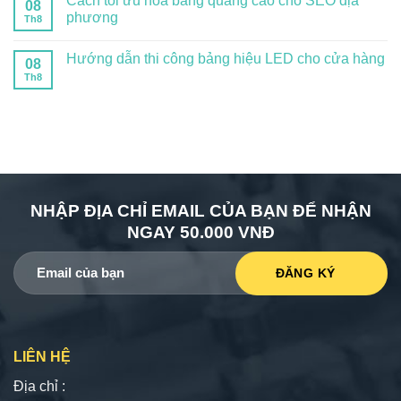
Cách tối ưu hóa bảng quảng cáo cho SEO địa
08
phương
Th8
Hướng dẫn thi công bảng hiệu LED cho cửa hàng
08
Th8
NHẬP ĐỊA CHỈ EMAIL CỦA BẠN ĐỂ NHẬN
NGAY 50.000 VNĐ
LIÊN HỆ
Địa chỉ :