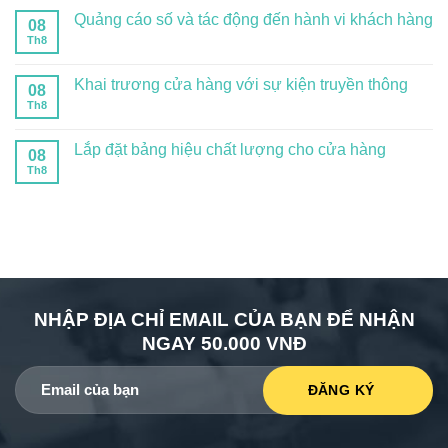
Quảng cáo số và tác động đến hành vi khách hàng
08
Th8
Khai trương cửa hàng với sự kiện truyền thông
08
Th8
Lắp đặt bảng hiệu chất lượng cho cửa hàng
08
Th8
NHẬP ĐỊA CHỈ EMAIL CỦA BẠN ĐỂ NHẬN
NGAY 50.000 VNĐ