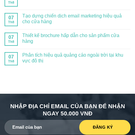
Th8
Tạo dựng chiến dịch email marketing hiệu quả
07
cho cửa hàng
Th8
Thiết kế brochure hấp dẫn cho sản phẩm cửa
07
hàng
Th8
Phân tích hiệu quả quảng cáo ngoài trời tại khu
07
vực đô thị
Th8
NHẬP ĐỊA CHỈ EMAIL CỦA BẠN ĐỂ NHẬN
NGAY 50.000 VNĐ