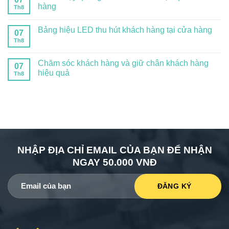
hàng
Th8
Bảng hiệu LED thu hút khách hàng tại cửa hàng
07
Th8
Chăm sóc khách hàng và giữ chân khách hàng
07
hiệu quả
Th8
NHẬP ĐỊA CHỈ EMAIL CỦA BẠN ĐỂ NHẬN
NGAY 50.000 VNĐ