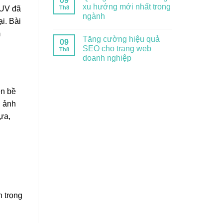
09
xu hướng mới nhất trong
Th8
 UV đã
ngành
i. Bài
m
Tăng cường hiệu quả
09
SEO cho trang web
Th8
doanh nghiệp
ên bề
h ảnh
ựa,
n trọng