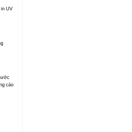
 in UV
ng
 nước
ảng cáo