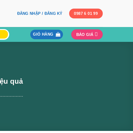
ĐĂNG NHẬP / ĐĂNG KÝ
0987 6 01 99
GIỎ HÀNG
BÁO GIÁ
iệu quả