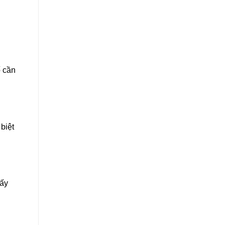
ố cần
biệt
iấy