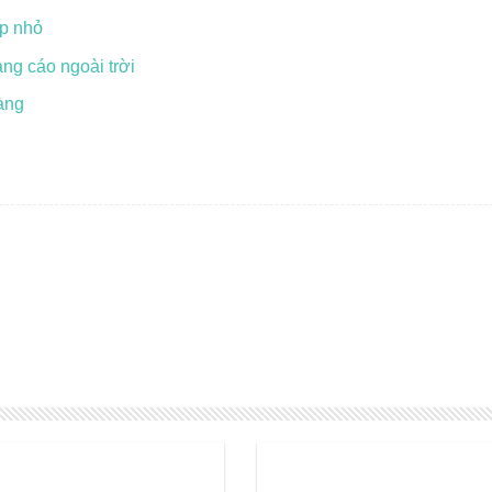
ệp nhỏ
ng cáo ngoài trời
àng