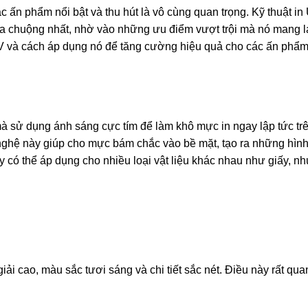
ác ấn phẩm nổi bật và thu hút là vô cùng quan trọng. Kỹ thuật in
 chuộng nhất, nhờ vào những ưu điểm vượt trội mà nó mang lạ
 UV và cách áp dụng nó để tăng cường hiệu quả cho các ấn phẩ
 mà sử dụng ánh sáng cực tím để làm khô mực in ngay lập tức tr
g nghệ này giúp cho mực bám chắc vào bề mặt, tạo ra những hìn
có thể áp dụng cho nhiều loại vật liệu khác nhau như giấy, nh
ải cao, màu sắc tươi sáng và chi tiết sắc nét. Điều này rất qua