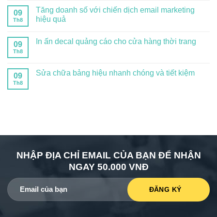
Tăng doanh số với chiến dịch email marketing
09
hiệu quả
Th8
In ấn decal quảng cáo cho cửa hàng thời trang
09
Th8
Sửa chữa bảng hiệu nhanh chóng và tiết kiệm
09
Th8
NHẬP ĐỊA CHỈ EMAIL CỦA BẠN ĐỂ NHẬN
NGAY 50.000 VNĐ