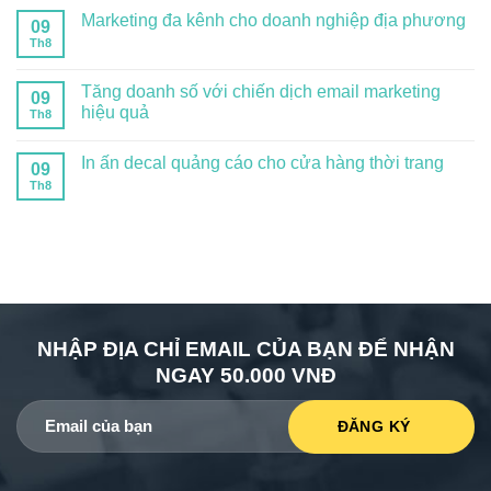
Marketing đa kênh cho doanh nghiệp địa phương
09
Th8
Tăng doanh số với chiến dịch email marketing
09
hiệu quả
Th8
In ấn decal quảng cáo cho cửa hàng thời trang
09
Th8
NHẬP ĐỊA CHỈ EMAIL CỦA BẠN ĐỂ NHẬN
NGAY 50.000 VNĐ