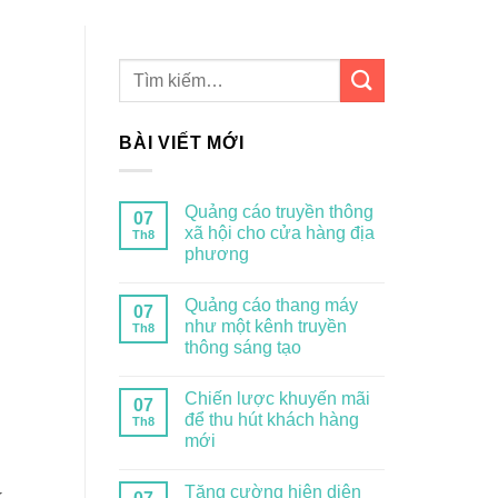
BÀI VIẾT MỚI
Quảng cáo truyền thông
07
xã hội cho cửa hàng địa
Th8
phương
Quảng cáo thang máy
07
như một kênh truyền
Th8
thông sáng tạo
Chiến lược khuyến mãi
07
để thu hút khách hàng
Th8
mới
Tăng cường hiện diện