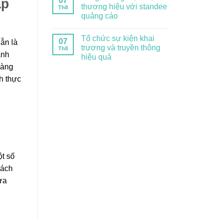
07
ấp
thương hiệu với standee
Th8
quảng cáo
Tổ chức sự kiện khai
07
ẫn là
trương và truyền thông
Th8
anh
hiệu quả
hàng
h thực
ột số
hách
ửa