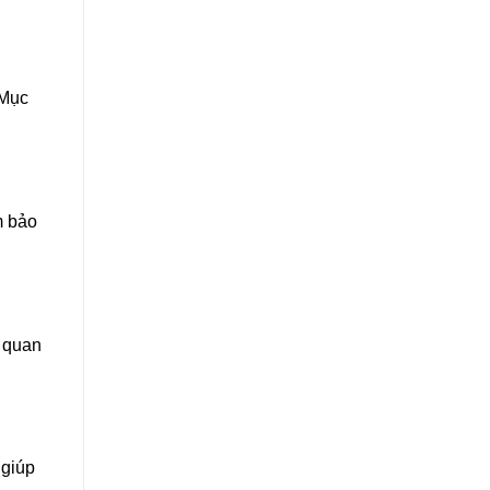
 Mục
m bảo
t quan
 giúp