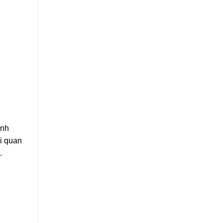
inh
i quan
.