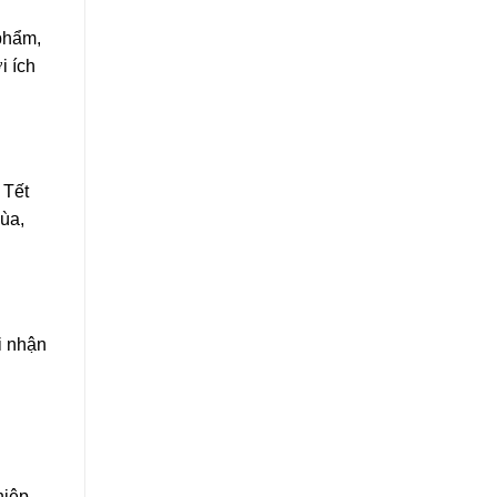
phẩm,
i ích
 Tết
ùa,
i nhận
hiệp