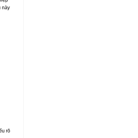
u này
ểu rõ