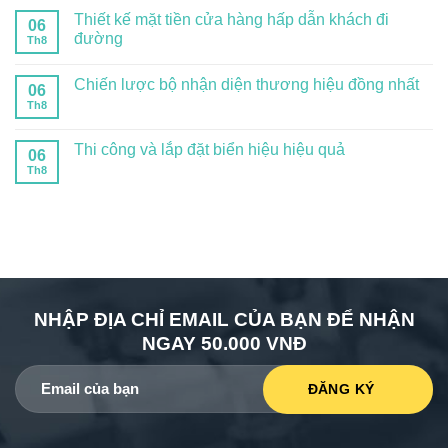
Thiết kế mặt tiền cửa hàng hấp dẫn khách đi
06
đường
Th8
Chiến lược bộ nhận diện thương hiệu đồng nhất
06
Th8
Thi công và lắp đặt biển hiệu hiệu quả
06
Th8
NHẬP ĐỊA CHỈ EMAIL CỦA BẠN ĐỂ NHẬN
NGAY 50.000 VNĐ