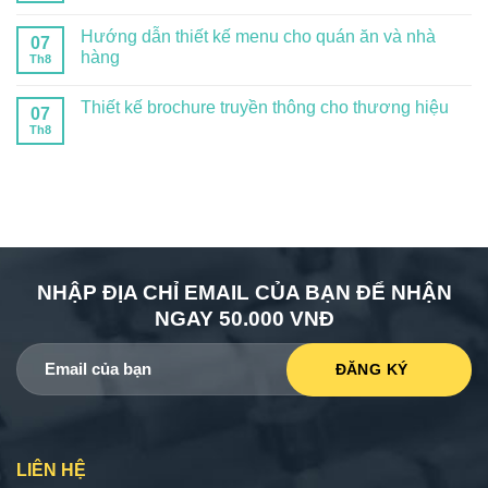
Hướng dẫn thiết kế menu cho quán ăn và nhà
07
hàng
Th8
Thiết kế brochure truyền thông cho thương hiệu
07
Th8
NHẬP ĐỊA CHỈ EMAIL CỦA BẠN ĐỂ NHẬN
NGAY 50.000 VNĐ
LIÊN HỆ