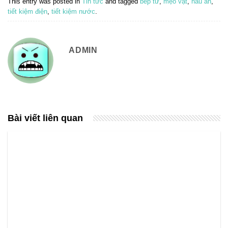
This entry was posted in
Tin tức
and tagged
bếp từ
,
mẹo vặt
,
nấu ăn
,
tiết kiệm điện
,
tiết kiệm nước
.
ADMIN
Bài viết liên quan