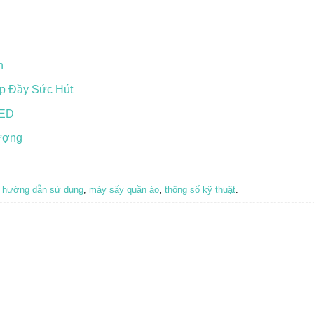
n
p Đầy Sức Hút
LED
ượng
,
hướng dẫn sử dụng
,
máy sấy quần áo
,
thông số kỹ thuật
.