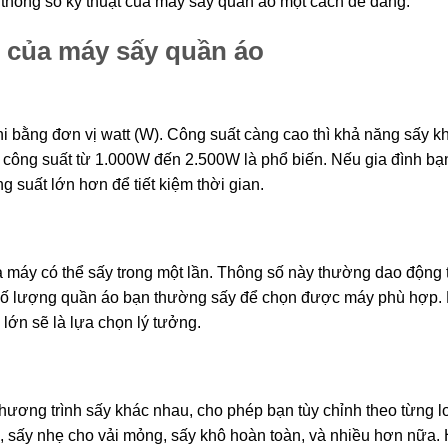
c thông số kỹ thuật của máy sấy quần áo một cách dễ dàng.
h của máy sấy quần áo
 bằng đơn vị watt (W). Công suất càng cao thì khả năng sấy k
công suất từ 1.000W đến 2.500W là phổ biến. Nếu gia đình bạ
 suất lớn hơn để tiết kiệm thời gian.
à máy có thể sấy trong một lần. Thông số này thường dao động 
 số lượng quần áo bạn thường sấy để chọn được máy phù hợp.
lớn sẽ là lựa chọn lý tưởng.
ương trình sấy khác nhau, cho phép bạn tùy chỉnh theo từng lo
 sấy nhẹ cho vải mỏng, sấy khô hoàn toàn, và nhiều hơn nữa.