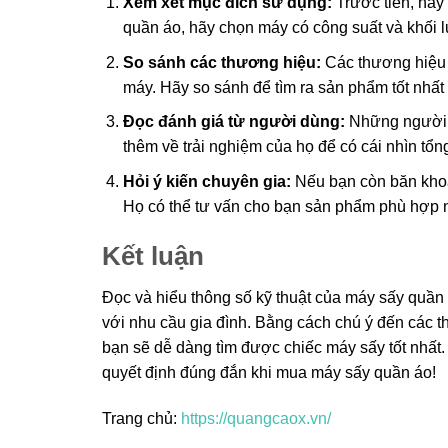
Xem xét mục đích sử dụng:
Trước tiên, hãy
quần áo, hãy chọn máy có công suất và khối 
So sánh các thương hiệu:
Các thương hiệu 
máy. Hãy so sánh để tìm ra sản phẩm tốt nhất 
Đọc đánh giá từ người dùng:
Những người đ
thêm về trải nghiệm của họ để có cái nhìn tổ
Hỏi ý kiến chuyên gia:
Nếu bạn còn băn khoă
Họ có thể tư vấn cho bạn sản phẩm phù hợp n
Kết luận
Đọc và hiểu thông số kỹ thuật của máy sấy quần 
với nhu cầu gia đình. Bằng cách chú ý đến các t
bạn sẽ dễ dàng tìm được chiếc máy sấy tốt nhất.
quyết định đúng đắn khi mua máy sấy quần áo!
Trang chủ:
https://quangcaox.vn/