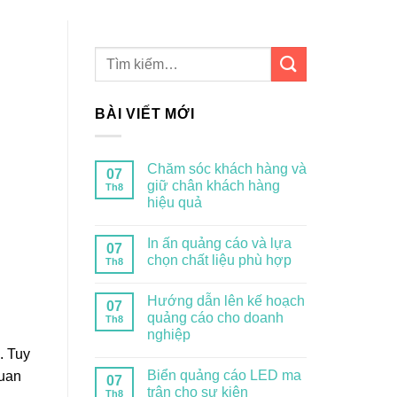
BÀI VIẾT MỚI
Chăm sóc khách hàng và
07
giữ chân khách hàng
Th8
hiệu quả
In ấn quảng cáo và lựa
07
chọn chất liệu phù hợp
Th8
Hướng dẫn lên kế hoạch
07
quảng cáo cho doanh
Th8
nghiệp
. Tuy
Biển quảng cáo LED ma
quan
07
trận cho sự kiện
Th8