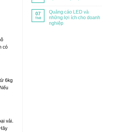
Quảng cáo LED và
07
những lợi ích cho doanh
Th8
nghiệp
hô
n có
từ 6kg
 Nếu
ại vải.
 Hãy