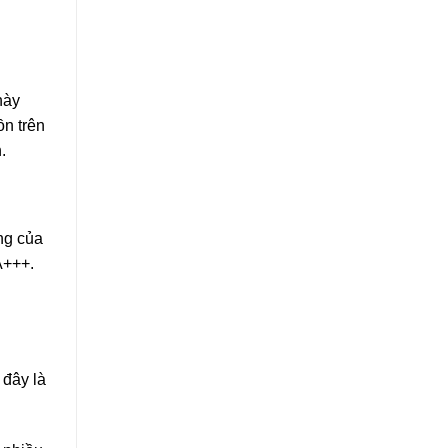
này
ồn trên
.
ng của
A+++.
 đây là