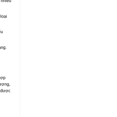
 nhiều
loại
ểu
àng.
hợp
lượng,
ó được