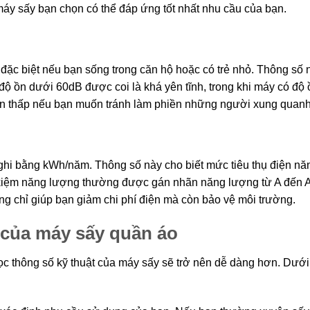
áy sấy bạn chọn có thể đáp ứng tốt nhất nhu cầu của bạn.
 đặc biệt nếu bạn sống trong căn hộ hoặc có trẻ nhỏ. Thông số 
ộ ồn dưới 60dB được coi là khá yên tĩnh, trong khi máy có độ 
ồn thấp nếu bạn muốn tránh làm phiền những người xung quanh
hi bằng kWh/năm. Thông số này cho biết mức tiêu thụ điện nă
 kiệm năng lượng thường được gán nhãn năng lượng từ A đến 
g chỉ giúp bạn giảm chi phí điện mà còn bảo vệ môi trường.
 của máy sấy quần áo
ọc thông số kỹ thuật của máy sấy sẽ trở nên dễ dàng hơn. Dưới