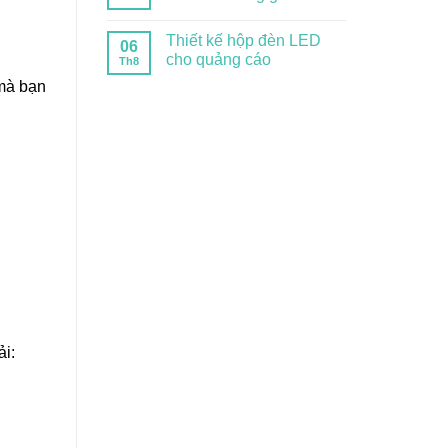
Thiết kế hộp đèn LED
06
cho quảng cáo
Th8
 mà bạn
ải: