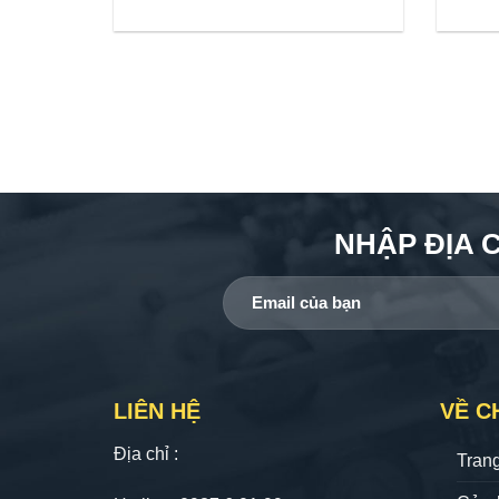
NHẬP ĐỊA 
LIÊN HỆ
VỀ C
Địa chỉ :
Tran