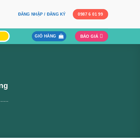
ĐĂNG NHẬP / ĐĂNG KÝ
0987 6 01 99
GIỎ HÀNG
BÁO GIÁ
ợng