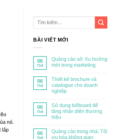
BÀI VIẾT MỚI
Quảng cáo số: Xu hướng
06
mới trong marketing
Th8
Thiết kế brochure và
06
catalogue cho doanh
Th8
nghiệp
Sử dụng billboard để
06
tăng nhận diện thương
Th8
iệu
hiệu
ủa nó.
 lắp
Quảng cáo trong nhà: Tối
06
ưu hóa không gian
Th8