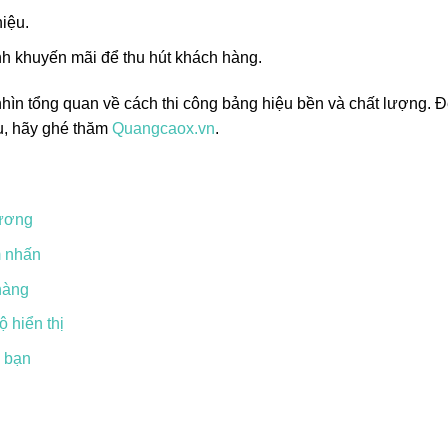
iệu.
nh khuyến mãi để thu hút khách hàng.
nhìn tổng quan về cách thi công bảng hiệu bền và chất lượng. Đ
u, hãy ghé thăm
Quangcaox.vn
.
rương
m nhấn
hàng
 hiển thị
a bạn