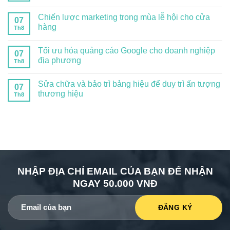
Chiến lược marketing trong mùa lễ hội cho cửa
07
hàng
Th8
Tối ưu hóa quảng cáo Google cho doanh nghiệp
07
địa phương
Th8
Sửa chữa và bảo trì bảng hiệu để duy trì ấn tượng
07
thương hiệu
Th8
NHẬP ĐỊA CHỈ EMAIL CỦA BẠN ĐỂ NHẬN
NGAY 50.000 VNĐ