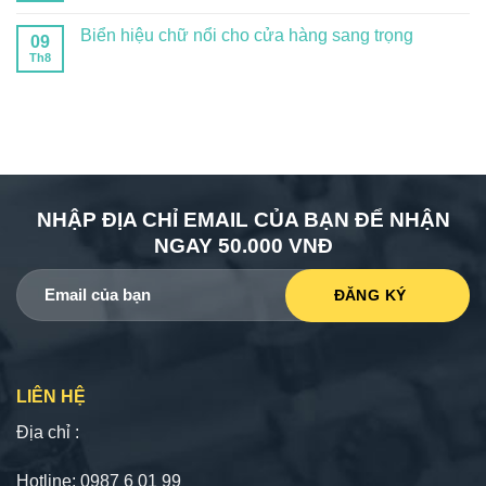
Biển hiệu chữ nổi cho cửa hàng sang trọng
09
Th8
NHẬP ĐỊA CHỈ EMAIL CỦA BẠN ĐỂ NHẬN
NGAY 50.000 VNĐ
LIÊN HỆ
Địa chỉ :
Hotline: 0987 6 01 99