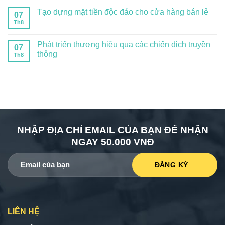
Tạo dựng mặt tiền độc đáo cho cửa hàng bán lẻ
07
Th8
Phát triển thương hiệu qua các chiến dịch truyền
07
thông
Th8
NHẬP ĐỊA CHỈ EMAIL CỦA BẠN ĐỂ NHẬN
NGAY 50.000 VNĐ
LIÊN HỆ