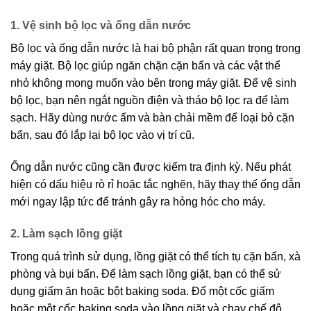
1. Vệ sinh bộ lọc và ống dẫn nước
Bộ lọc và ống dẫn nước là hai bộ phận rất quan trọng trong
máy giặt. Bộ lọc giúp ngăn chặn cặn bẩn và các vật thể
nhỏ không mong muốn vào bên trong máy giặt. Để vệ sinh
bộ lọc, bạn nên ngắt nguồn điện và tháo bộ lọc ra để làm
sạch. Hãy dùng nước ấm và bàn chải mềm để loại bỏ cặn
bẩn, sau đó lắp lại bộ lọc vào vị trí cũ.
Ống dẫn nước cũng cần được kiểm tra định kỳ. Nếu phát
hiện có dấu hiệu rò rỉ hoặc tắc nghẽn, hãy thay thế ống dẫn
mới ngay lập tức để tránh gây ra hỏng hóc cho máy.
2. Làm sạch lồng giặt
Trong quá trình sử dụng, lồng giặt có thể tích tụ cặn bẩn, xà
phòng và bụi bẩn. Để làm sạch lồng giặt, bạn có thể sử
dụng giấm ăn hoặc bột baking soda. Đổ một cốc giấm
hoặc một cốc baking soda vào lồng giặt và chạy chế độ