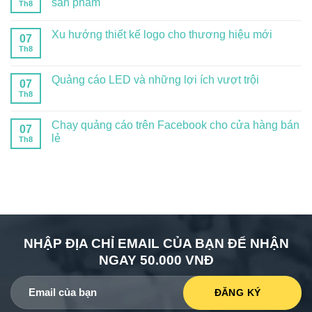
sản phẩm
Th8
Xu hướng thiết kế logo cho thương hiệu mới
07
Th8
Quảng cáo LED và những lợi ích vượt trội
07
Th8
Chạy quảng cáo trên Facebook cho cửa hàng bán
07
lẻ
Th8
NHẬP ĐỊA CHỈ EMAIL CỦA BẠN ĐỂ NHẬN
NGAY 50.000 VNĐ