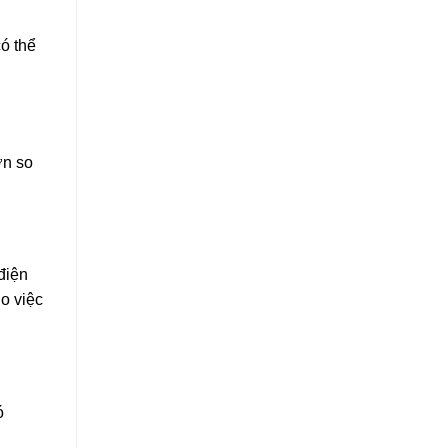
ó thể
ơn so
điện
o việc
ó