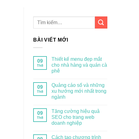
BÀI VIẾT MỚI
Thiết kế menu đẹp mắt
09
cho nhà hàng và quán cà
Th8
phê
Quảng cáo số và những
09
xu hướng mới nhất trong
Th8
ngành
Tăng cường hiệu quả
09
SEO cho trang web
Th8
doanh nghiệp
Cách tạo chương trình