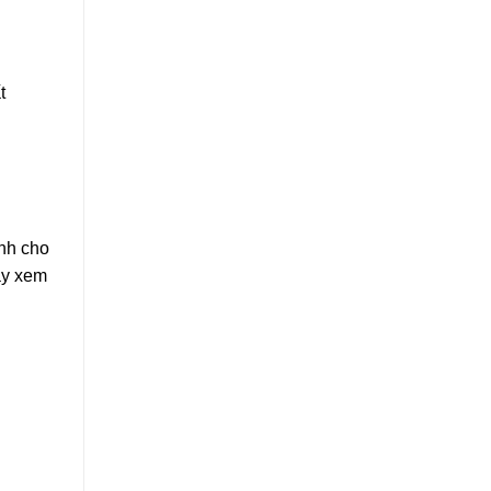
t
inh cho
ãy xem