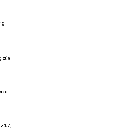
ong
g của
 mặc
 24/7,