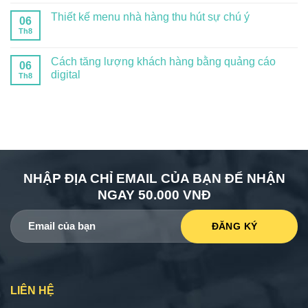
Thiết kế menu nhà hàng thu hút sự chú ý
06
Th8
Cách tăng lượng khách hàng bằng quảng cáo
06
digital
Th8
NHẬP ĐỊA CHỈ EMAIL CỦA BẠN ĐỂ NHẬN
NGAY 50.000 VNĐ
LIÊN HỆ