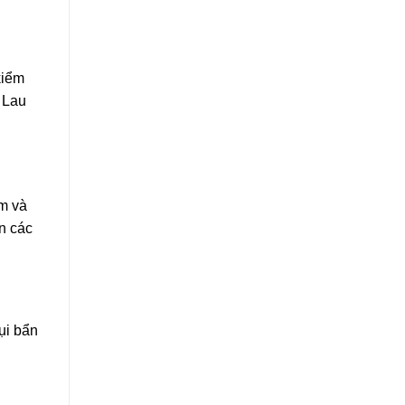
kiểm
. Lau
ẩm và
n các
ụi bẩn