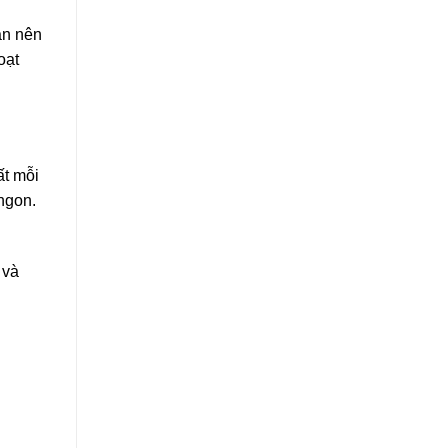
bạn nên
oạt
ất mỗi
ngon.
 và