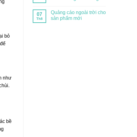
ùng
Quảng cáo ngoài trời cho
07
sản phẩm mới
Th8
ại bỏ
 để
ên như
chùi.
các bề
ng