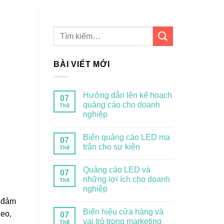
BÀI VIẾT MỚI
Hướng dẫn lên kế hoạch
07
quảng cáo cho doanh
Th8
nghiệp
Biển quảng cáo LED ma
07
trận cho sự kiện
Th8
Quảng cáo LED và
07
những lợi ích cho doanh
Th8
nghiệp
y đảm
Biển hiệu cửa hàng và
heo,
07
vai trò trong marketing
Th8