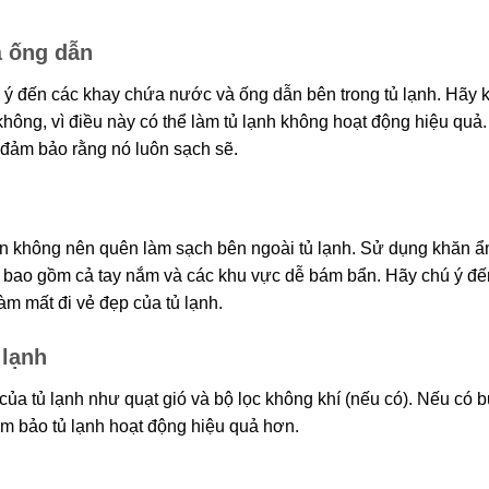
à ống dẫn
ú ý đến các khay chứa nước và ống dẫn bên trong tủ lạnh. Hãy 
không, vì điều này có thể làm tủ lạnh không hoạt động hiệu quả
đảm bảo rằng nó luôn sạch sẽ.
bạn không nên quên làm sạch bên ngoài tủ lạnh. Sử dụng khăn 
h, bao gồm cả tay nắm và các khu vực dễ bám bẩn. Hãy chú ý đế
làm mất đi vẻ đẹp của tủ lạnh.
 lạnh
của tủ lạnh như quạt gió và bộ lọc không khí (nếu có). Nếu có b
m bảo tủ lạnh hoạt động hiệu quả hơn.