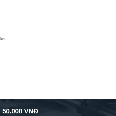
ích
50.000 VNĐ