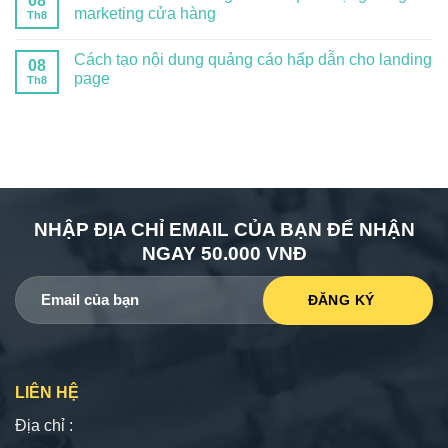
08
marketing cửa hàng
Th8
Cách tạo nội dung quảng cáo hấp dẫn cho landing
08
page
Th8
NHẬP ĐỊA CHỈ EMAIL CỦA BẠN ĐỂ NHẬN
NGAY 50.000 VNĐ
LIÊN HỆ
Địa chỉ :