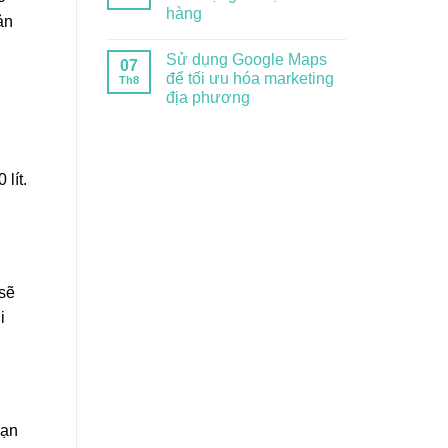
hàng
ản
Sử dụng Google Maps
07
để tối ưu hóa marketing
Th8
địa phương
lít.
 sẽ
i
Bạn