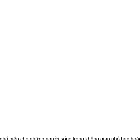
n phổ biến cho những người sống trong không gian nhỏ hẹp hoặ