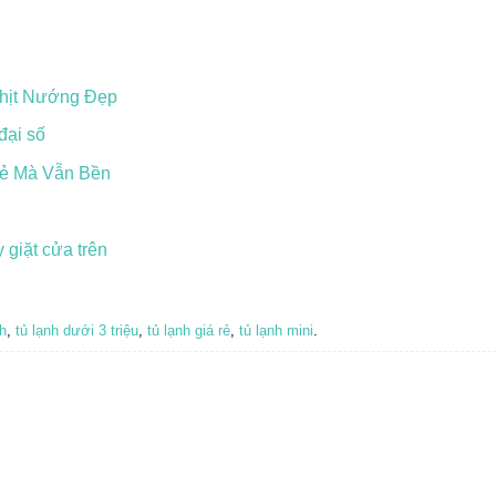
Thịt Nướng Đẹp
đại số
Rẻ Mà Vẫn Bền
 giặt cửa trên
nh
,
tủ lạnh dưới 3 triệu
,
tủ lạnh giá rẻ
,
tủ lạnh mini
.