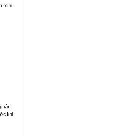
h mini.
 phân
ớc khi