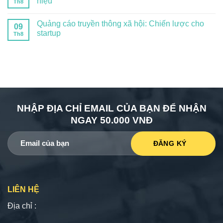
hiệu
Th8
Quảng cáo truyền thông xã hội: Chiến lược cho
09
startup
Th8
NHẬP ĐỊA CHỈ EMAIL CỦA BẠN ĐỂ NHẬN
NGAY 50.000 VNĐ
LIÊN HỆ
Địa chỉ :