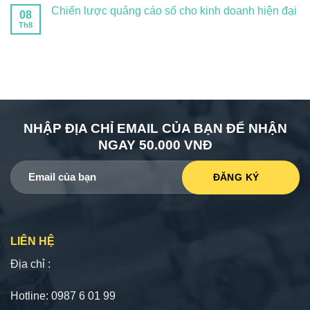
Chiến lược quảng cáo số cho kinh doanh hiện đại
08
Th8
NHẬP ĐỊA CHỈ EMAIL CỦA BẠN ĐỂ NHẬN
NGAY 50.000 VNĐ
LIÊN HỆ
Địa chỉ :
Hotline: 0987 6 01 99