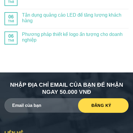
Th8
Tận dụng quảng cáo LED để tăng lượng khách
06
hàng
Th8
Phương pháp thiết kế logo ấn tượng cho doanh
06
nghiệp
Th8
NHẬP ĐỊA CHỈ EMAIL CỦA BẠN ĐỂ NHẬN
NGAY 50.000 VNĐ