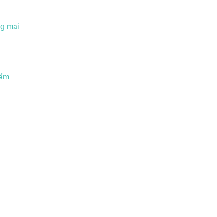
ng mại
hẩm