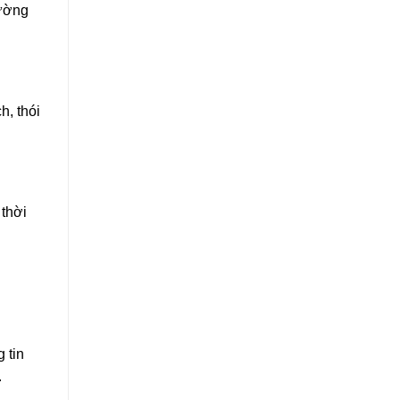
rường
h, thói
 thời
 tin
.