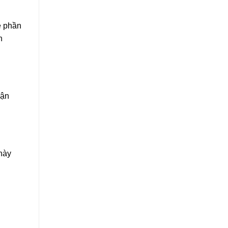
ệ phần
n
hận
này