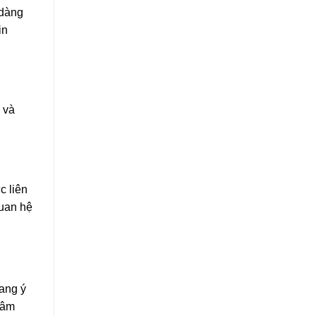
 dàng
in
ý và
c liên
quan hệ
ang ý
tâm