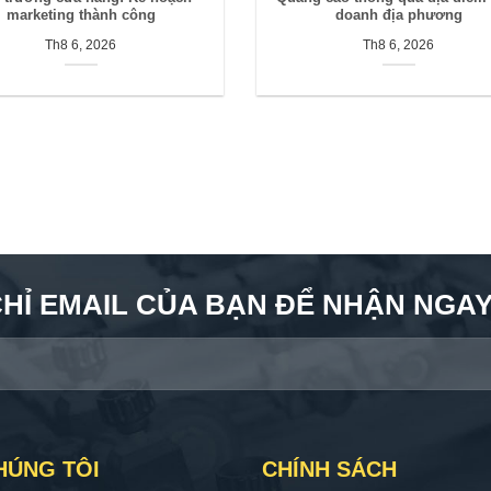
marketing thành công
doanh địa phương
Th8 6, 2026
Th8 6, 2026
CHỈ EMAIL CỦA BẠN ĐỂ NHẬN NGAY 
HÚNG TÔI
CHÍNH SÁCH