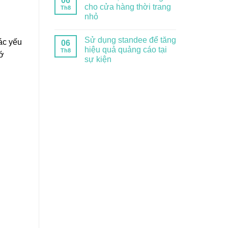
06
cho cửa hàng thời trang
Th8
nhỏ
Sử dụng standee để tăng
ác yếu
06
hiệu quả quảng cáo tại
Th8
hớ
sự kiện