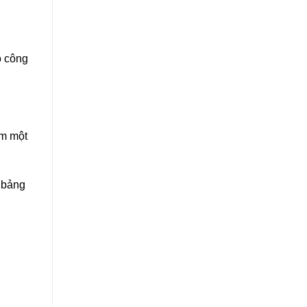
o công
ăm một
 bảng