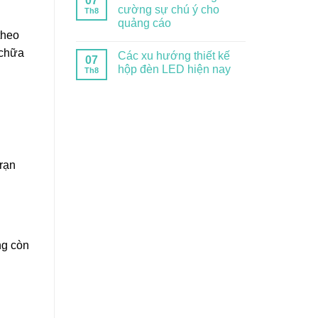
07
cường sự chú ý cho
Th8
quảng cáo
theo
 chữa
Các xu hướng thiết kế
07
hộp đèn LED hiện nay
Th8
 rạn
ng còn