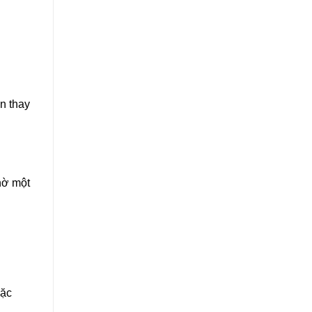
n thay
hờ một
oặc