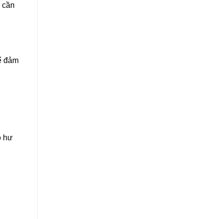
n cần
ể đảm
ộ hư