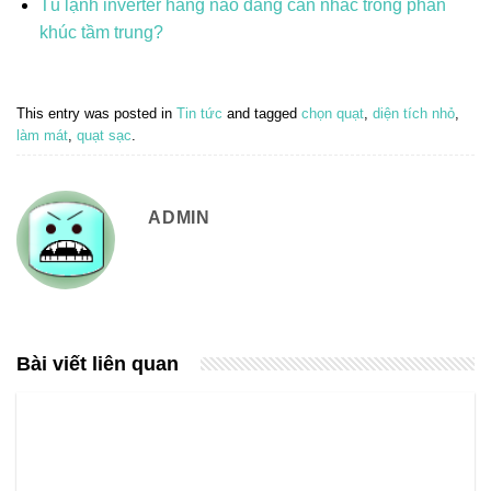
Tủ lạnh inverter hãng nào đáng cân nhắc trong phân
khúc tầm trung?
This entry was posted in
Tin tức
and tagged
chọn quạt
,
diện tích nhỏ
,
làm mát
,
quạt sạc
.
ADMIN
Bài viết liên quan