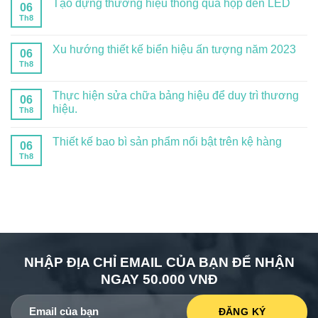
Tạo dựng thương hiệu thông qua hộp đèn LED
06
Th8
Xu hướng thiết kế biển hiệu ấn tượng năm 2023
06
Th8
Thực hiện sửa chữa bảng hiệu để duy trì thương
06
hiệu.
Th8
Thiết kế bao bì sản phẩm nổi bật trên kệ hàng
06
Th8
NHẬP ĐỊA CHỈ EMAIL CỦA BẠN ĐỂ NHẬN
NGAY 50.000 VNĐ