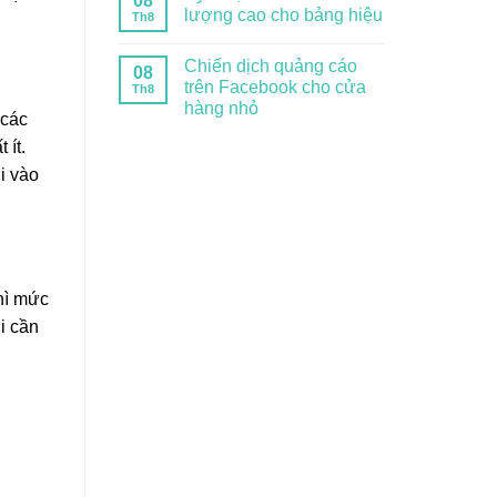
08
lượng cao cho bảng hiệu
Th8
Chiến dịch quảng cáo
08
trên Facebook cho cửa
Th8
hàng nhỏ
 các
 ít.
i vào
hì mức
i cần