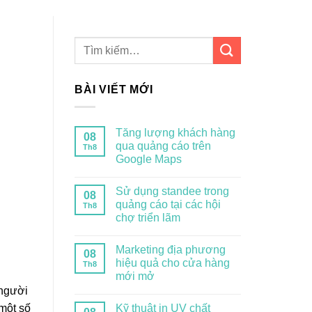
BÀI VIẾT MỚI
Tăng lượng khách hàng
08
qua quảng cáo trên
Th8
Google Maps
Sử dụng standee trong
08
quảng cáo tại các hội
Th8
chợ triển lãm
Marketing địa phương
08
hiệu quả cho cửa hàng
Th8
mới mở
 người
Kỹ thuật in UV chất
 một số