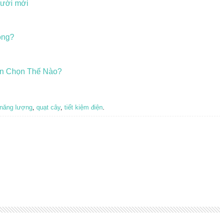
gười mới
ông?
ên Chọn Thế Nào?
năng lượng
,
quạt cây
,
tiết kiệm điện
.