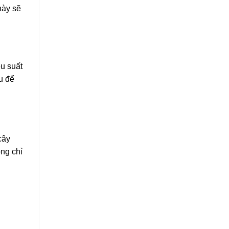
này sẽ
ệu suất
u để
cây
ng chỉ