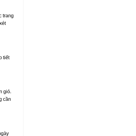
c trang
xét
 tiết
n gió.
g cần
ngày